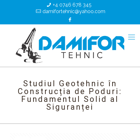
+4 0746 678 345
damifortehnic@yahoo.com
Studiul Geotehnic în
Construcția de Poduri:
Fundamentul Solid al
Siguranței