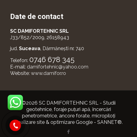
Date de contact
SC DAMIFORTEHNIC SRL
J33/852/2009, 26158943
jud.
Suceava
, Dărmănești nr. 740
0746 678 345
Telefon:
E-mail:
damifortehnic@yahoo.com
Website:
www.damifor.ro
©
2026 SC DAMIFORTEHNIC SRL - Studii
geotehnice, foraje puţuri apă, încercări
penetrometrice, ancore forate, micropiloţi
Realizare site & optimizare Google - SANNET®.