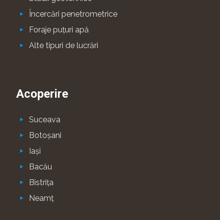
Încercări penetrometrice
Foraje puţuri apă
Alte tipuri de lucrări
Acoperire
Suceava
Botoşani
Iaşi
Bacău
Bistriţa
Neamţ