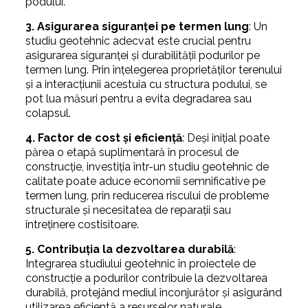
podului.
3. Asigurarea siguranței pe termen lung
: Un
studiu geotehnic adecvat este crucial pentru
asigurarea siguranței și durabilității podurilor pe
termen lung. Prin înțelegerea proprietăților terenului
și a interacțiunii acestuia cu structura podului, se
pot lua măsuri pentru a evita degradarea sau
colapsul.
4. Factor de cost și eficiență
: Deși inițial poate
părea o etapă suplimentară în procesul de
construcție, investiția într-un studiu geotehnic de
calitate poate aduce economii semnificative pe
termen lung, prin reducerea riscului de probleme
structurale și necesitatea de reparații sau
întreținere costisitoare.
5. Contribuția la dezvoltarea durabilă
:
Integrarea studiului geotehnic în proiectele de
construcție a podurilor contribuie la dezvoltarea
durabilă, protejând mediul înconjurător și asigurând
utilizarea eficientă a resurselor naturale.