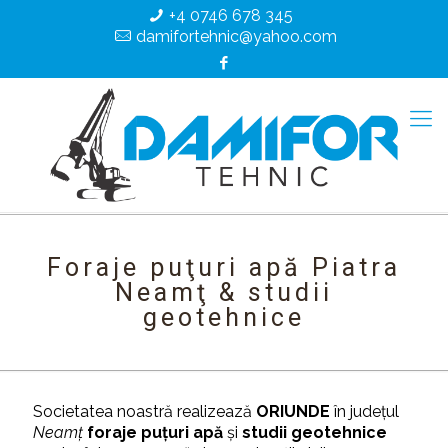
+4 0746 678 345
damifortehnic@yahoo.com
Foraje puţuri apă Piatra
Neamţ & studii
geotehnice
Societatea noastră realizează
ORIUNDE
în judeţul
Neamţ
foraje puţuri apă
şi
studii geotehnice