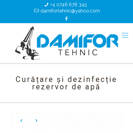
+4 0746 678 345
damifortehnic@yahoo.com
Curățare și dezinfecție
rezervor de apă