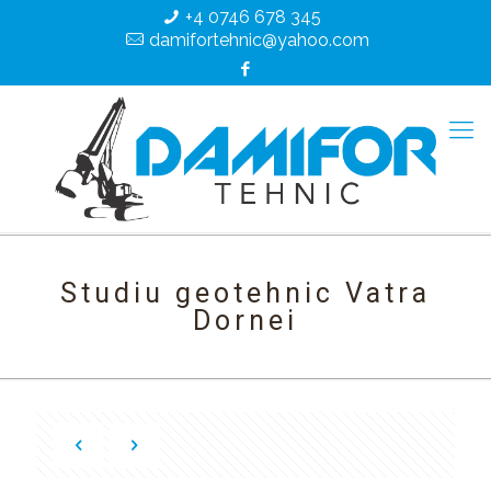
+4 0746 678 345
damifortehnic@yahoo.com
Studiu geotehnic Vatra
Dornei