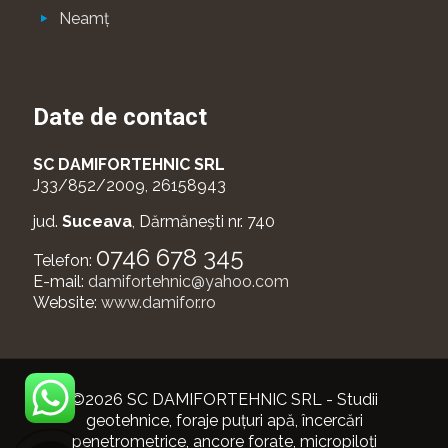
Neamţ
Date de contact
SC DAMIFORTEHNIC SRL
J33/852/2009, 26158943
jud.
Suceava
, Dărmănești nr. 740
0746 678 345
Telefon:
E-mail:
damifortehnic@yahoo.com
Website:
www.damifor.ro
©
2026 SC DAMIFORTEHNIC SRL - Studii
geotehnice, foraje puţuri apă, încercări
penetrometrice, ancore forate, micropiloţi