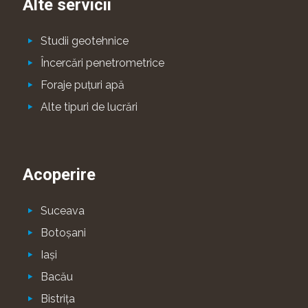
Alte servicii
Studii geotehnice
Încercări penetrometrice
Foraje puţuri apă
Alte tipuri de lucrări
Acoperire
Suceava
Botoşani
Iaşi
Bacău
Bistriţa