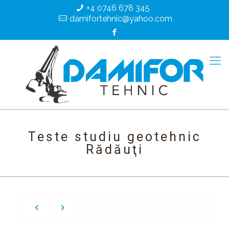
+4 0746 678 345
damifortehnic@yahoo.com
Teste studiu geotehnic
Rădăuţi