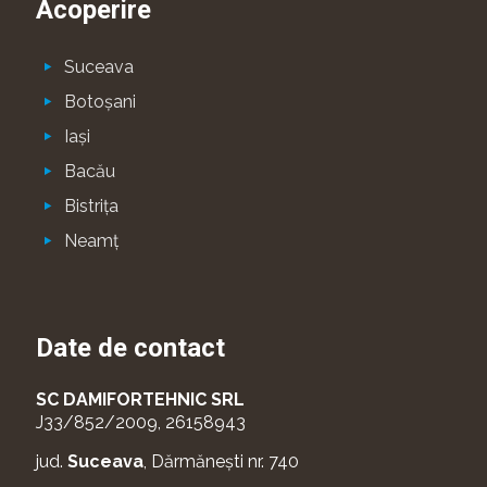
Acoperire
Suceava
Botoşani
Iaşi
Bacău
Bistriţa
Neamţ
Date de contact
SC DAMIFORTEHNIC SRL
J33/852/2009, 26158943
jud.
Suceava
, Dărmănești nr. 740